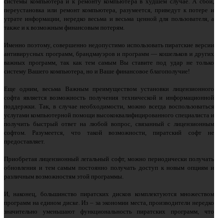
системы компьютера и к ремонту компьютера в худшем случае. А сбой,
переустановка или ремонт компьютера, разумеется, приведут к потере и
утрате информации, нередко весьма и весьма ценной для пользователя, а
также и к возможным финансовым потерям.
Именно поэтому, совершенно недопустимо использовать пиратские версии
антивирусных программ, брандмауэров и программ — кошельков и других
важных программ, так как тем самым Вы ставите под удар не только
систему Вашего компьютера, но и Ваше финансовое благополучие!
Еще одним, весьма Важным преимуществом установки лицензионного
софта является возможность получения технической и информационной
поддержки. Так, в случае необходимости, можно всегда воспользоваться
услугами компьютерной помощи высококвалифицированного специалиста и
получить быстрый ответ на любой вопрос, связанный с лицензионным
софтом. Разумеется, что такой возможности, пиратский софт не
предоставляет.
Приобретая лицензионный легальный софт, можно периодически получать
обновления и тем самым постоянно получать доступ к новым опциям и
различным возможностям этой программы.
И, наконец, большинство пиратских дисков комплектуются множеством
программ на едином диске. Из – за экономии места, производители нередко
значительно уменьшают функциональность пиратских программ, что