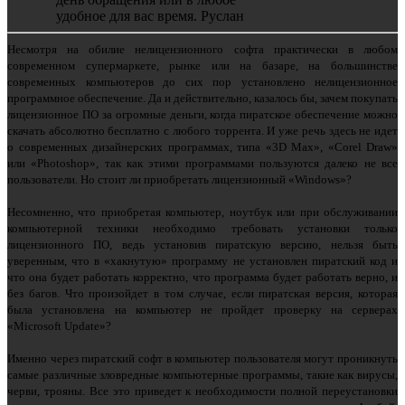
удобное для вас время. Руслан
Несмотря на обилие нелицензионного софта практически в любом
современном супермаркете, рынке или на базаре, на большинстве
современных компьютеров до сих пор установлено нелицензионное
программное обеспечение. Да и действительно, казалось бы, зачем покупать
лицензионное ПО за огромные деньги, когда пиратское обеспечение можно
скачать абсолютно бесплатно с любого торрента. И уже речь здесь не идет
о современных дизайнерских программах, типа «3D Max», «Corel Draw»
или «Photoshop», так как этими программами пользуются далеко не все
пользователи. Но стоит ли приобретать лицензионный «Windows»?
Несомненно, что приобретая компьютер, ноутбук или при обслуживании
компьютерной техники необходимо требовать установки только
лицензионного ПО, ведь установив пиратскую версию, нельзя быть
уверенным, что в «хакнутую» программу не установлен пиратский код и
что она будет работать корректно, что программа будет работать верно, и
без багов. Что произойдет в том случае, если пиратская версия, которая
была установлена на компьютер не пройдет проверку на серверах
«Microsoft Update»?
Именно через пиратский софт в компьютер пользователя могут проникнуть
самые различные зловредные компьютерные программы, такие как вирусы,
черви, трояны. Все это приведет к необходимости полной переустановки