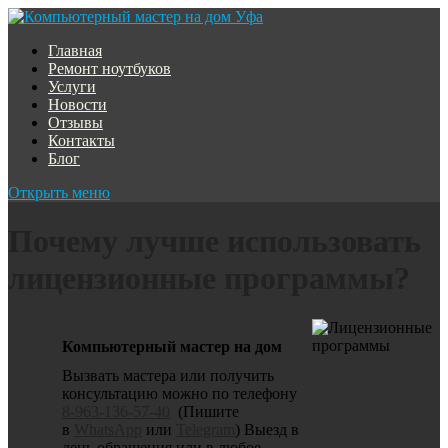
Главная
Ремонт ноутбуков
Услуги
Новости
Отзывы
Контакты
Блог
Открыть меню
Почему лучше использовать
лицензионные программы?
Компьютерный мастер на дом
Вызвать мастера или получить
консультацию можно по телефону
8-963-136-57-40
(Пишите
в
WhatsApp
или
Telegram
) Выезд в
день обращения или в любое