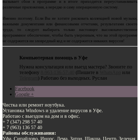
вызывает сбои в программе и в итоге приходится переустанавливать
различные приложения, а нередко и саму операционную систему.
Именно поэтому. Если Вы не хотите рисковать коллекцией новой музыки,
важными документами или финансовыми отчетами, результатами своего
труда, то следует выбирать только настоящее высококачественное
программное обеспечение, чтобы быть уверенным, что на этой программе
не содержится ни зловредный код и не содержится никаких вирусов!
Компьютерная помощь в Уфе
Нужна консультация или выезд мастера? Звоните по
телефону
8-963-136-57-40
(Пишите в
WhatsApp
или
Telegram
) Работаю без выходных. Руслан
Facebook
Google +
Чистка или ремонт ноутбука.
Установка Windows и удаление вирусов в Уфе.
Работаю с выездом на дом и в офис.
+ 7 (347) 298 57 40
+ 7 (963) 136 57 40
Районы обслуживания:
Уфа, Сипайлово, Инорс, Дема, Затон, Шакша, Центр, Зеленая