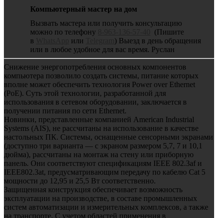
Компьютерный мастер на дом
Вызвать мастера или получить консультацию
можно по телефону
8-963-136-57-40
(Пишите
в
WhatsApp
или
Telegram
) Выезд в день обращения
или в любое удобное для вас время. Руслан
Снижение энергопотребления основных компонентов
компьютера позволило создать системы, питание которых
вполне может обеспечить технология Power over Ethernet
(PoE). Суть этой технологии, разработанной для
использования в сетевом оборудовании, заключается в
получении питания по сети Ethernet.
Новинки, представленные компанией American Industrial
Systems (AIS), не рассчитаны на использование в качестве
настольных ПК. Системы, оснащенные сенсорными экранами
(доступно три варианта — с экраном размером 5,7, 7 и 10,1
дюйма), рассчитаны на монтаж на стену или приборную
панель. Они соответствуют спецификациям IEEE 802.3af и
IEEE802.3at, предусматривающим передачу по кабелю Сat 5
мощности до 12,95 и 25,5 Вт соответственно.
Защищенная конструкция обеспечивает возможность
эксплуатации на производстве, в составе промышленных
систем автоматизации и измерительных комплексов, а также
на транспорте. С учетом областей применения в