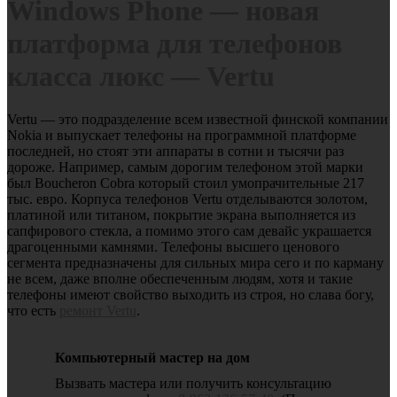
Windows Phone — новая
платформа для телефонов
класса люкс — Vertu
Vertu — это подразделение всем известной финской компании
Nokia и выпускает телефоны на программной платформе
последней, но стоят эти аппараты в сотни и тысячи раз
дороже. Например, самым дорогим телефоном этой марки
был Boucheron Cobra который стоил умопрачительные 217
тыс. евро. Корпуса телефонов Vertu отделываются золотом,
платиной или титаном, покрытие экрана выполняется из
сапфирового стекла, а помимо этого сам девайс украшается
драгоценными камнями. Телефоны высшего ценового
сегмента предназначены для сильных мира сего и по карману
не всем, даже вполне обеспеченным людям, хотя и такие
телефоны имеют свойство выходить из строя, но слава богу,
что есть
ремонт Vertu
.
Компьютерный мастер на дом
Вызвать мастера или получить консультацию