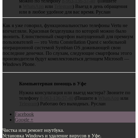
можно по телефону
8-963-136-57-40
(Пишите
в
WhatsApp
или
Telegram
) Выезд в день обращения
или в любое удобное для вас время. Руслан
Как я уже говорил, функциональностью телефоны Vertu не
впечатляли. Красивая безделушка по которой можно было
звонить. Елинственный смартфон выпущенный для премиум
пользователей — это Vertu Constellation Quest с мобильной
операционной системой Symbian OS доживающей свои
последние денечки. По слухам, следующие смартфоны этого
производителя будут комплектоваться детищем Microsoft —
Windows Phone.
Компьютерная помощь в Уфе
Нужна консультация или выезд мастера? Звоните по
телефону
8-963-136-57-40
(Пишите в
WhatsApp
или
Telegram
) Работаю без выходных. Руслан
Facebook
Google +
Чистка или ремонт ноутбука.
Установка Windows и удаление вирусов в Уфе.