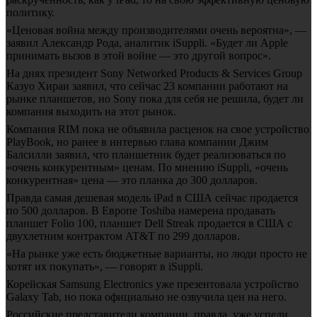
политику.
«Ценовая война между производителями очень вероятна», —
заявил Александр Рода, аналитик iSuppli. «Будет ли Apple
принимать вызов в этой войне — это другой вопрос».
На днях президент Sony Networked Products & Services Group
Казуо Хираи заявил, что сейчас 23 компании работают на
рынке планшетов, но Sony пока для себя не решила, будет ли
компания выходить на этот рынок.
Компания RIM пока не объявила расценок на свое устройство
PlayBook, но ранее в интервью глава компании Джим
Балсилли заявил, что планшетник будет реализоваться по
«очень конкурентным» ценам. По мнению iSuppli, «очень
конкурентная» цена — это планка до 300 долларов.
Правда самая дешевая модель iPad в США сейчас продается
по 500 долларов. В Европе Toshiba намерена продавать
планшет Folio 100, планшет Dell Streak продается в США с
двухлетним контрактом AT&T по 299 долларов.
«На рынке уже есть бюджетные варианты, но люди просто не
хотят их покупать», — говорят в iSuppli.
Корейская Samsung Electronics уже презентовала устройство
Galaxy Tab, но пока официально не озвучила цен на него.
Российские представители компании, правда, уже успели