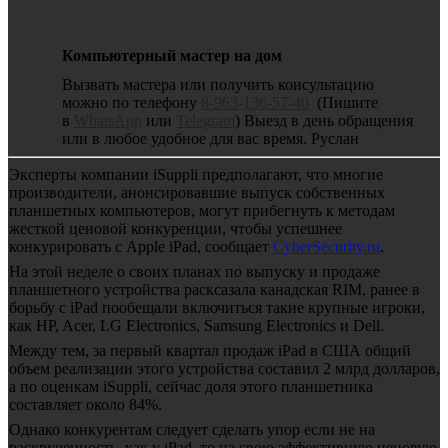
Компьютерный мастер на дом
Вызвать мастера или получить консультацию
можно по телефону
8-963-136-57-40
(Пишите
в
WhatsApp
или
Telegram
) Выезд в день обращения
или в любое удобное для вас время. Руслан
Эксперты компании iSuppli предполагают, что многие
производители, анонсировавшие выпуск собственных
планшетных компьютеров, могут прибегнуть к методам
жесткой ценовой конкуренции, чтобы успешнее
конкурировать с Apple iPad, сообщает
CyberSecurity.ru
.
На этой неделе о своих планах по выпуску и продаже
планшетного устройства расксазала канадская RIM, ранее в
борьбу с iPad пообещали включиться такие крупные игроки,
как HP, Acer, LG Electronics, Samsung Electronics и Dell.
Между тем, за первый квартал продаж iPad в США общий
объем реализации этого устройства составил 2 млрд долларов,
а по оценкам iSuppli, сейчас доля этого планшетника
составляет около 84%.
Однако конкурентам следует сделать упор если не на
раскрученность, как у iPad, то на свою эффективную ценовую