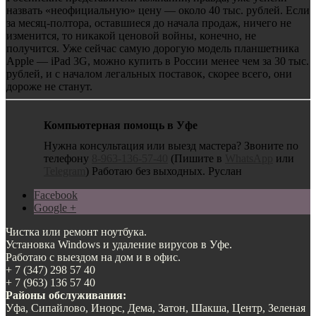
назвать «неофициальную» цену — около 40 тыс. рублей. Если
за месяц-полтора, оставшиеся до начала продаж, ничего не
изменится, то никакой ценовой войны, конечно, не
получится. Уже сейчас самую дорогую модель планшетника
Apple — iPad 3G, можно купить в России менее чем за 30 тыс.
рублей, и с началом легальных поставок, скорее всего, они
дороже не станут.
Компьютерная помощь в Уфе
Нужна консультация или выезд мастера? Звоните по
телефону
8-963-136-57-40
(Пишите в
WhatsApp
или
Telegram
) Работаю без выходных. Руслан
Facebook
Google +
Чистка или ремонт ноутбука.
Установка Windows и удаление вирусов в Уфе.
Работаю с выездом на дом и в офис.
+ 7 (347) 298 57 40
+ 7 (963) 136 57 40
Районы обслуживания:
Уфа, Сипайлово, Инорс, Дема, Затон, Шакша, Центр, Зеленая