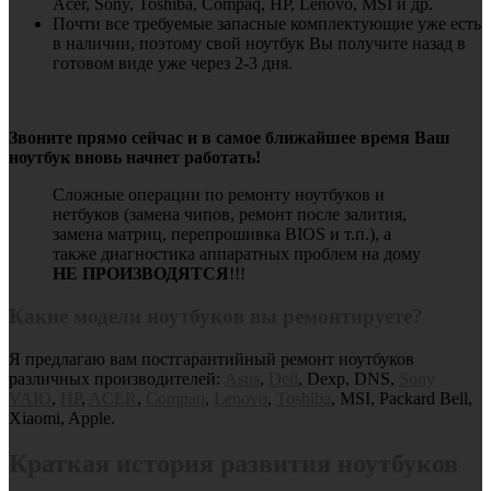
Acer, Sony, Toshiba, Compaq, HP, Lenovo, MSI и др.
Почти все требуемые запасные комплектующие уже есть
в наличии, поэтому свой ноутбук Вы получите назад в
готовом виде уже через 2-3 дня.
Звоните прямо сейчас и в самое ближайшее время Ваш
ноутбук вновь начнет работать!
Сложные операции по ремонту ноутбуков и
нетбуков (замена чипов, ремонт после залития,
замена матриц, перепрошивка BIOS и т.п.), а
также диагностика аппаратных проблем на дому
НЕ ПРОИЗВОДЯТСЯ
!!!
Какие модели ноутбуков вы ремонтируете?
Я предлагаю вам постгарантийный ремонт ноутбуков
различных производителей:
Asus
,
Dell
, Dexp, DNS,
Sony
VAIO
,
HP
,
ACER
,
Compaq
,
Lenovo
,
Toshiba
, MSI, Packard Bell,
Xiaomi, Apple.
Краткая история развития ноутбуков