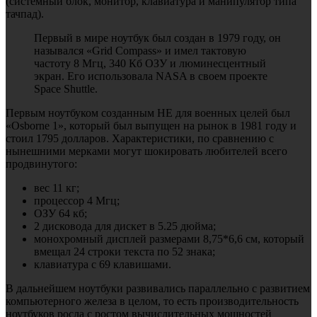
(системный блок, монитор, клавиатура и манипулятор типа
тачпад).
Первый в мире ноутбук был создан в 1979 году, он
назывался «Grid Compass» и имел тактовую
частоту 8 Мгц, 340 Кб ОЗУ и люминесцентный
экран. Его использовала NASA в своем проекте
Space Shuttle.
Первым ноутбуком созданным НЕ для военных целей был
«Osborne 1», который был выпущен на рынок в 1981 году и
стоил 1795 долларов. Характеристики, по сравнению с
нынешними мерками могут шокировать любителей всего
продвинутого:
вес 11 кг;
процессор 4 Мгц;
ОЗУ 64 кб;
2 дисковода для дискет в 5.25 дюйма;
монохромный дисплей размерами 8,75*6,6 см, который
вмещал 24 строки текста по 52 знака;
клавиатура с 69 клавишами.
В дальнейшем ноутбуки развивались параллельно с развитием
компьютерного железа в целом, то есть производительность
ноутбуков росла с ростом вычислительных мощностей