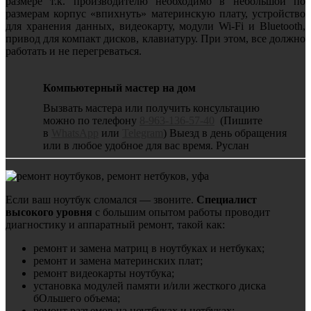
размере т.к. производителю необходимо в небольшой по
размерам корпус «впихнуть» материнскую плату, устройство
для хранения данных, видеокарту, модули Wi-Fi и Bluetooth,
привод для компакт дисков, клавиатуру. При этом, все должно
работать и не перегреваться.
Компьютерный мастер на дом
Вызвать мастера или получить консультацию
можно по телефону
8-963-136-57-40
(Пишите
в
WhatsApp
или
Telegram
) Выезд в день обращения
или в любое удобное для вас время. Руслан
Если ваш ноутбук сломался — звоните.
Специалист
высокого уровня
с большим опытом работы проводит
диагностику и аппаратный ремонт, такой как:
ремонт и замена матриц в ноутбуках и нетбуках;
ремонт и замена материнских плат;
ремонт видеокарты ноутбука;
установка модулей памяти и/или жесткого диска
бОльшего объема;
ремонт разъемов на ноутбуках и нетбуках;