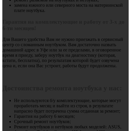
замена южного или северного моста на материинской
плате ноутбука.
Гарантия на комплектующие и работу от 3-х до
6-ти месяцев!
Для Вашего удобства Вам не нужно приезжать в сервисный
центр со сломанным ноутбуком. Вам достаточно назвать
домашний адрес в Уфе или за ее пределами, в оговоренное
время я приеду, заберу ноутбук на диагностику (которая,
кстати, бесплатна), по результатам которой будет озвучена
цена и, если она Вас устроит, работы будут продолжены.
Достоинства ремонта ноутбука у нас:
Не используются б/у комплектующие, которые могут
проработать месяц и выйти из строя, в результате
напрасно будет потрачена сумма отданная за ремонт;
Гарантия на работу 6 месяцев;
Срочный ремонт ноутбуков;
Ремонт ноутбуков и нетбуков любых моделей: ASUS,