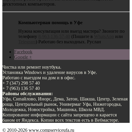
десктопных компьютеров.
Компьютерная помощь в Уфе
Нужна консультация или выезд мастера? Звоните по
телефону
8-963-136-57-40
(Пишите в
WhatsApp
или
Telegram
) Работаю без выходных. Руслан
Facebook
Google +
Чистка или ремонт ноутбука.
Установка Windows и удаление вирусов в Уфе.
Работаю с выездом на дом и в офис.
+ 7 (347) 298 57 40
+ 7 (963) 136 57 40
Районы обслуживания:
Уфа, Сипайлово, Инорс, Дема, Затон, Шакша, Центр, Зеленая
роща, Центральный рынок, Универмаг Уфа, Нижегородка,
Молодежка, Новостройка, Машинка, Школа МВД.
Копирование информации с сайта запрещено и карается
баном от Яндекса. Копии всех текстов есть в Вебмастере.
© 2010-2026 www.compserviceufa.ru