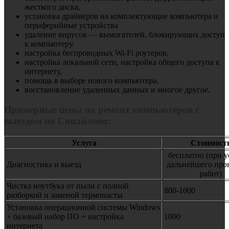
жесткого диска,
установка драйверов на комплектующие компьютера и
периферийные устройства
удаление вирусов — вымогателей, блокирующих доступ
к компьютеру.
настройка беспроводных Wi-Fi роутеров,
настройка локальной сети, настройка общего доступа к
интернету,
помощь в выборе нового компьютера,
восстановление удаленных данных и многое другое.
Примерные цены на ремонт компьютеров с
выездом по Сипайлово:
Услуга
Стоимост
бесплатно (при 
Диагностика и выезд
дальнейшего про
работ)
Чистка ноутбука от пыли с полной
800-1000
разборкой и заменой термопасты
Установка операционной системы Windows
+ базовый набор ПО + настройка
1000
интернета