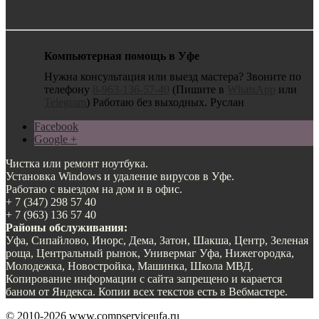
Компьютерная помощь в Уфе
Нужна консультация или выезд мастера? Звоните по
телефону
8-963-136-57-40
(Пишите в
WhatsApp
или
Telegram
) Работаю без выходных. Руслан
Facebook
Google +
Чистка или ремонт ноутбука.
Установка Windows и удаление вирусов в Уфе.
Работаю с выездом на дом и в офис.
+ 7 (347) 298 57 40
+ 7 (963) 136 57 40
Районы обслуживания:
Уфа, Сипайлово, Инорс, Дема, Затон, Шакша, Центр, Зеленая
роща, Центральный рынок, Универмаг Уфа, Нижегородка,
Молодежка, Новостройка, Машинка, Школа МВД.
Копирование информации с сайта запрещено и карается
баном от Яндекса. Копии всех текстов есть в Вебмастере.
© 2010-2026 www.compserviceufa.ru