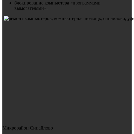
блокирование компьютера «программами
вымогателями».
Микрорайон Сипайлово