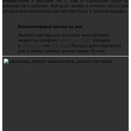
компьютеров с выездом по г. Уфа и Сипайлово один из
районов где я работаю. Выезд по звонку в течении часа и уже
сегодня Ваш компьютер или ноутбук будет в полном порядке.
Компьютерный мастер на дом
Вызвать мастера или получить консультацию
можно по телефону
8-963-136-57-40
(Пишите
в
WhatsApp
или
Telegram
) Выезд в день обращения
или в любое удобное для вас время. Руслан