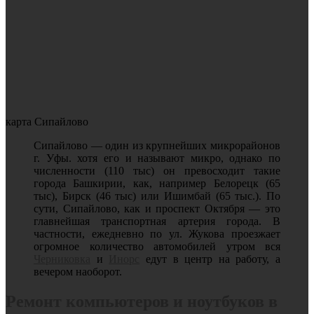
карта Сипайлово
Сипайлово — один из крупнейших микрорайонов
г. Уфы. хотя его и называют микро, однако по
численности (110 тыс) он превосходит такие
города Башкирии, как, например Белорецк (65
тыс), Бирск (46 тыс) или Ишимбай (65 тыс.). По
сути, Сипайлово, как и проспект Октября — это
главнейшая транспортная артерия города. В
частности, ежедневно по ул. Жукова проезжает
огромное количество автомобилей утром вся
Черниковка
и
Инорс
едут в центр на работу, а
вечером наоборот.
Ремонт компьютеров и ноутбуков в