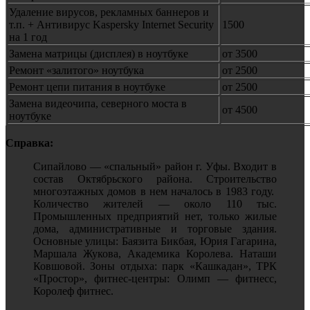
Удаление вирусов, рекламных баннеров и
т.п. + Антивирус Kaspersky Internet Security
1500
на 1 год
Замена матрицы (дисплея) в ноутбуке
от 3500
Ремонт «залитого» ноутбука
от 2500
Ремонт цепи питания в ноутбуке
от 2500
Замена видеочипа, северного моста в
от 4500
ноутбуке
Справка:
Сипайлово — «спальный» район г. Уфы. Входит в
состав Октябрьского района. Строительство
многоэтажных домов в нем началось в 1983 году.
Количество жителей — около 110 тыс.
Промышленных предприятий нет, только жилые
дома, административные и торговые здания.
Основные улицы: Баязита Бикбая, Юрия Гагарина,
Маршала Жукова, Академика Королева. Наташи
Ковшовой. Зоны отдыха: парк «Кашкадан», ТРК
«Простор», фитнес-центры: Олимп — фитнесс,
Королеф фитнес.