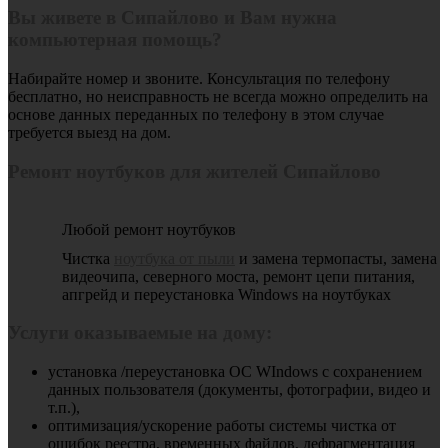
Вы живете в Сипайлово и Вам нужна
компьютерная помощь?
Набирайте номер и звоните. Консультация по телефону
бесплатно, но неисправность не всегда можно определить на
основе данных переданных по телефону в этом случае
требуется выезд на дом.
Ремонт ноутбуков для жителей Сипайлово
Любой ремонт ноутбуков
Чистка
ноутбука от пыли
и замена термопасты, замена
видеочипа, северного моста, ремонт цепи питания,
апгрейд и переустановка Windows на ноутбуках
Услуги оказываемые на дому:
установка /переустановка ОС WIndows с сохранением
данных пользователя (документы, фотографии, видео и
т.п.),
оптимизация/ускорение работы системы чистка от
ошибок реестра, временных файлов, дефрагментация