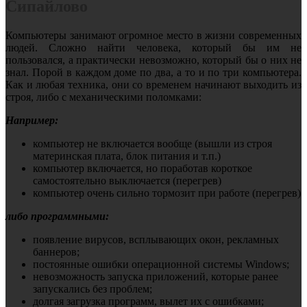
Сипайлово
Компьютеры занимают огромное место в жизни современных
людей. Сложно найти человека, который бы им не
пользовался, а практически невозможно, который бы о них не
знал. Порой в каждом доме по два, а то и по три компьютера.
Как и любая техника, они со временем начинают выходить из
строя, либо с механическими поломками:
Например:
компьютер не включается вообще (вышли из строя
материнская плата, блок питания и т.п.)
компьютер включается, но поработав короткое
самостоятельно выключается (перегрев)
компьютер очень сильно тормозит при работе (перегрев)
либо программными:
появление вирусов, всплывающих окон, рекламных
баннеров;
постоянные ошибки операционной системы Windows;
невозможность запуска приложений, которые ранее
запускались без проблем;
долгая загрузка программ, вылет их с ошибками;