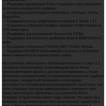
— Поддержка фреймворка Prime, созданного для повышения
потенциала аппаратной графики.
— Поддержка компьютеров и мониторов, имеющих порты
DisplayPort.
— Поддержка релиза графического решения X Server 1.13.
— Поддержка гибридной графики линейки Nvidia Optimus и
USB-мониторов.
— Поддержка для улучшенной технологии HDMI.
— Поддержка обновленных драйверов Radeon R600-R900 от
AMD.
— Поддержка технологии FireWire SBP-2 Fabric Module.
— Поддержка RAID10 позволяющая извлекать и добавлять
новые накопители не перезагружая сервер.
Инструменты мониторинга производительности в Linux 3.5
улучшены технологиями, позволяющими вести более
производительное мягкое и жесткое квотирование, а также
дополнены возможностями отслеживания процессов и работы
программ, с конкретной привязкой к отдельному
пользователю системы для ведения архивной статистики, что
очень упрощает контроль корпоративных серверных сред.
Также произведено обновление инструментов Perf и
Systemtap. Разработчики нового ядра заявили, что ранее был
возможен лишь мониторинг непосредственных процессов в
ядре, а теперь инструментарий позволит мониторить и