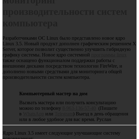
производительности систем
компьютера
Разработчиками ОС Linux было представлено новое ядро
Linux 3.5. Новый продукт дополнен графическим решением X
Server, которое позволит существенно улучшить гибридную
графику системы.
Новое ядро системной
программы linux
также оснащено функционалом поддержки работы с
внешними дисками посредством технологии FireWire, и
дополнено новыми средствами для мониторинга общей
производительности систем компьютера.
Компьютерный мастер на дом
Вызвать мастера или получить консультацию
можно по телефону
8-963-136-57-40
(Пишите
в
WhatsApp
или
Telegram
) Выезд в день обращения
или в любое удобное для вас время. Руслан
Ядро Linux 3.5 имеет следующие улучшающие систему
нововведения: