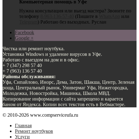
Компьютерная помощь в Уфе
Нужна консультация или выезд мастера? Звоните по
телефону
8-963-136-57-40
(Пишите в
WhatsApp
или
Telegram
) Работаю без выходных. Руслан
Facebook
Google +
Чистка или ремонт ноутбука.
Установка Windows и удаление вирусов в Уфе.
Работаю с выездом на дом и в офис.
+ 7 (347) 298 57 40
+ 7 (963) 136 57 40
Районы обслуживания:
Уфа, Сипайлово, Инорс, Дема, Затон, Шакша, Центр, Зеленая
роща, Центральный рынок, Универмаг Уфа, Нижегородка,
Молодежка, Новостройка, Машинка, Школа МВД.
Копирование информации с сайта запрещено и карается
баном от Яндекса. Копии всех текстов есть в Вебмастере.
© 2010-2026 www.compserviceufa.ru
Главная
Ремонт ноутбуков
Услуги