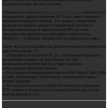
пользовательскую область системы.
Специалисты в области
компьютерной помощи
отмечают, что
пользователи, предпочитающие ОС Linux, реже становятся
жертвами киберпреступников. Это связано с невысоким
уровнем интеграции данной операционной системы в
частные компьютеры и корпоративные ИТ-системы.
«Большинство вредоносных программ создаются под
Windows» — отметили обозреватели антивирусного софта.
Также эксперты выделяют ряд дополнительных возможностей
ядра Linux версии 3.5:
— Поддержка технологии CRC32, позволяющей проверять
контрольные суммы и не допускать в систему
несанкционированные файлы, а также выявлять
поврежденные файловые архивы.
— Интеграция планировщиков пакетов Fair Queue Codel AQM
и Codel, помогающих обеспечивать оптимальный баланс
сетевой нагрузки.
— Интеграция технологии Early Retransmit для управления
TCP-стеками и быстрого восстановления связи при потере
пакетов файлов в сети.