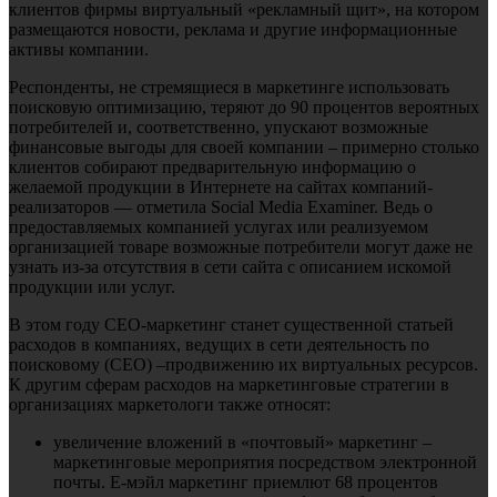
клиентов фирмы виртуальный «рекламный щит», на котором
размещаются новости, реклама и другие информационные
активы компании.
Респонденты, не стремящиеся в маркетинге использовать
поисковую оптимизацию, теряют до 90 процентов вероятных
потребителей и, соответственно, упускают возможные
финансовые выгоды для своей компании – примерно столько
клиентов собирают предварительную информацию о
желаемой продукции в Интернете на сайтах компаний-
реализаторов — отметила Social Media Examiner. Ведь о
предоставляемых компанией услугах или реализуемом
организацией товаре возможные потребители могут даже не
узнать из-за отсутствия в сети сайта с описанием искомой
продукции или услуг.
В этом году СЕО-маркетинг станет существенной статьей
расходов в компаниях, ведущих в сети деятельность по
поисковому (СЕО) –продвижению их виртуальных ресурсов.
К другим сферам расходов на маркетинговые стратегии в
организациях маркетологи также относят:
увеличение вложений в «почтовый» маркетинг –
маркетинговые мероприятия посредством электронной
почты. Е-мэйл маркетинг приемлют 68 процентов