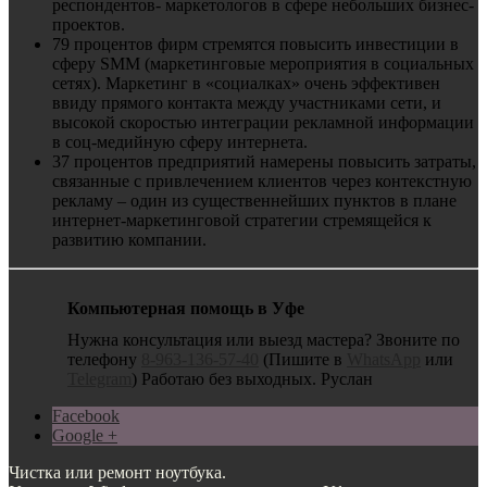
респондентов- маркетологов в сфере небольших бизнес-
проектов.
79 процентов фирм стремятся повысить инвестиции в
сферу SMM (маркетинговые мероприятия в социальных
сетях). Маркетинг в «социалках» очень эффективен
ввиду прямого контакта между участниками сети, и
высокой скоростью интеграции рекламной информации
в соц-медийную сферу интернета.
37 процентов предприятий намерены повысить затраты,
связанные с привлечением клиентов через контекстную
рекламу – один из существеннейших пунктов в плане
интернет-маркетинговой стратегии стремящейся к
развитию компании.
Компьютерная помощь в Уфе
Нужна консультация или выезд мастера? Звоните по
телефону
8-963-136-57-40
(Пишите в
WhatsApp
или
Telegram
) Работаю без выходных. Руслан
Facebook
Google +
Чистка или ремонт ноутбука.