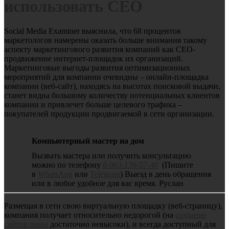
использовать СЕО
Social Media Examiner выяснила, что 68 процентов
маркетологов намерены оказать больше внимания такому
аспекту маркетингового развития компаний как СЕО-
продвижение интернет-площадок их организаций.
Маркетинговые выгоды развития оптимизационных
мероприятий для компании очевидны – онлайн-площадка
компании (веб-сайт), находясь на высотах поисковой выдачи,
станет видна большому количеству потенциальных клиентов
компании и привлечет больше целевого трафика –
покупателей продукции продвигаемой в сети организации.
Компьютерный мастер на дом
Вызвать мастера или получить консультацию
можно по телефону
8-963-136-57-40
(Пишите
в
WhatsApp
или
Telegram
) Выезд в день обращения
или в любое удобное для вас время. Руслан
Размещая в сети свою виртуальную площадку (веб-страницу),
компания получает относительно недорогой (на
создание
сайтов цены
достаточно невысоки), и всегда доступный для