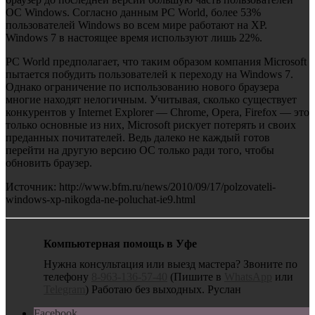
ОС Windows. Согласно данным PC World, более 53%
пользователей Windows во всем мире работают на XP.
Windows 7 в настоящее время используют лишь 22%.
PC World предполагает, что таким образом компания Microsoft
пытается побудить пользователей к переходу на Windows 7.
Однако ограничение по использованию нового браузера
многие находят нелогичным. Учитывая, сколько существует
конкурентов у Internet Explorer — Chrome, Opera, Firefox — это
только основные из них, Microsoft рискует потерять и своих
преданных почитателей. Ведь далеко не каждый готов
перейти на другую версию ОС только ради того, чтобы
обновить браузер.
Источник: http://www.bfm.ru/news/2010/09/17/polzovateli-
windows-xp-nikogda-ne-poluchat-ie9.html
Компьютерная помощь в Уфе
Нужна консультация или выезд мастера? Звоните по
телефону
8-963-136-57-40
(Пишите в
WhatsApp
или
Telegram
) Работаю без выходных. Руслан
Facebook