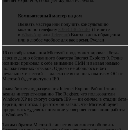
Internet Explorer 9, сообщает журнал PC World.
Компьютерный мастер на дом
Вызвать мастера или получить консультацию
можно по телефону
8-963-136-57-40
(Пишите
в
WhatsApp
или
Telegram
) Выезд в день обращения
или в любое удобное для вас время. Руслан
16 сентября компания Microsoft продемонстрировала бета-
версию давно обещанного браузера Internet Explorer 9. Релиз
новинки приковал к себе внимание СМИ и вызвал немало
положительных отзывов. Однако не обошлось и без
печальных известий — далеко не всем пользователям ОС от
Microsoft будет доступен IE9.
Глава бизнес-подразделения Internet Explore Райан Гэвин
заявил интернет-изданию The Register, что пользователи
Windows XP не смогут скачать IE9 — ни сейчас, в стадии бета-
версии, ни потом. При этом он заявил, что Microsoft будет
продолжать «уделять внимание усовершенствованию работы
с Windows 7».
Таким образом Microsoft лишает возможности обновить
браузер до последней версии большую часть пользователей