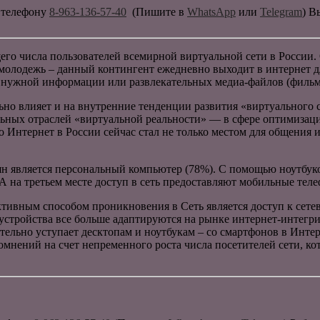
 телефону
8-963-136-57-40
(Пишите в
WhatsApp
или
Telegram
) В
го числа пользователей всемирной виртуальной сети в России
молодежь – данный контингент ежедневно выходит в интернет д
ка нужной информации или развлекательных медиа-файлов (фильм
ьно влияет и на внутренние тенденции развития «виртуального 
льных отраслей «виртуальной реальности» — в сфере оптимизаци
о Интернет в России сейчас стал не только местом для общения 
ян является персональный компьютер (78%). С помощью ноутбуко
 А на третьем месте доступ в сеть предоставляют мобильные те
ктивным способом проникновения в Сеть является доступ к сет
стройства все больше адаптируются на рынке интернет-интегри
тельно уступает десктопам и ноутбукам – со смартфонов в Интер
 сомнений на счет непременного роста числа посетителей сети, 