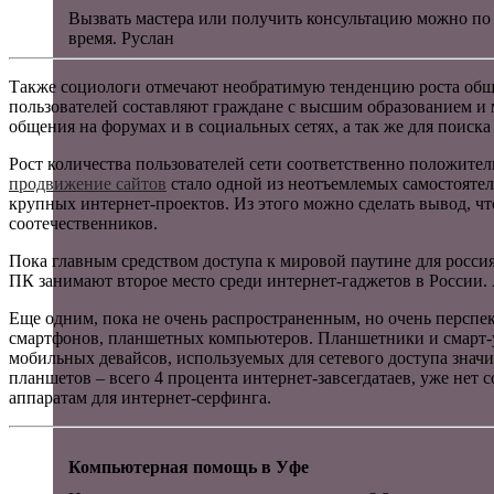
Вызвать мастера или получить консультацию можно по
время. Руслан
Также социологи отмечают необратимую тенденцию роста обще
пользователей составляют граждане с высшим образованием и 
общения на форумах и в социальных сетях, а так же для поис
Рост количества пользователей сети соответственно положител
продвижение сайтов
стало одной из неотъемлемых самостояте
крупных интернет-проектов. Из этого можно сделать вывод, чт
соотечественников.
Пока главным средством доступа к мировой паутине для росси
ПК занимают второе место среди интернет-гаджетов в России.
Еще одним, пока не очень распространенным, но очень перспе
смартфонов, планшетных компьютеров. Планшетники и смарт-у
мобильных девайсов, используемых для сетевого доступа значи
планшетов – всего 4 процента интернет-завсегдатаев, уже нет
аппаратам для интернет-серфинга.
Компьютерная помощь в Уфе