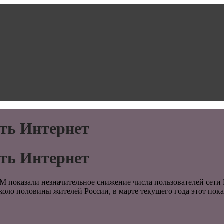
ть Интернет
ть Интернет
 показали незначительное снижение числа пользователей сети 
оло половины жителей России, в марте текущего года этот показ