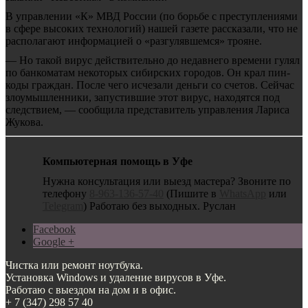
В управлении «К» МВД России (по борьбе с преступлениями
в сфере высоких технологий) нашей газете рассказали, что не
располагают информацией о «разгулявшемся» трояне.
— Но такой вирус действительно до недавнего времени гулял
по банкоматам некоторых сибирских городов. Он крал пин-
коды граждан. После чего исчезали деньги со счетов. Сейчас
злоумышленники, запустившие этот вирус, находятся под
следствием, — сообщила представитель управления Лариса
Жукова.
Компьютерная помощь в Уфе
Нужна консультация или выезд мастера? Звоните по
телефону
8-963-136-57-40
(Пишите в
WhatsApp
или
Telegram
) Работаю без выходных. Руслан
Facebook
Google +
Чистка или ремонт ноутбука.
Установка Windows и удаление вирусов в Уфе.
Работаю с выездом на дом и в офис.
+ 7 (347) 298 57 40