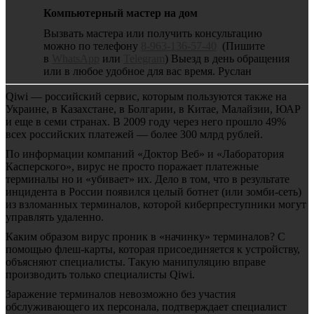
Компьютерный мастер на дом
Вызвать мастера или получить консультацию
можно по телефону
8-963-136-57-40
(Пишите
в
WhatsApp
или
Telegram
) Выезд в день обращения
или в любое удобное для вас время. Руслан
Qiwi — российский сервис, которым пользуются также на
Украине, в Казахстане, в Болгарии, в Китае, Малайзии, ЮАР
и еще в семи странах. В 2009 году через него прошло 49%
всех российских платежей — более 300 млрд рублей.
По информации компаний «Доктор Веб» и «Лаборатория
Касперского», вирус не просто поражает платежные
терминалы но и «убивает» их. Дело в том, что в результате
инцидента в России появился целый ботнет (или зомби-сеть)
из взломанных терминалов, которой киберпреступники могут
управлять удаленно.
Каким образом вирус проник в «начинку» терминалов? С
помощью флеш-карты, которая присоединяется к устройству,
объясняют специалисты. Такую манипуляцию вправе
производить только специалисты Qiwi.
Заражение терминалов невозможно без участия
обслуживающего их персонала, подтверждает специалист