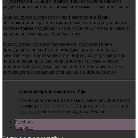
— отметил он. «Нашим врагам пока не удалось нанести
ущерба нашим компьютерным системам», — заявил Салехи.
Однако, руководство исламской республики Иран,
обеспокоившись распространением среди индустриальных
систем страны злодейского вируса Stuxnet, готово на самые
радикальные меры для борьбы с ним.
Руководитель корпуса гражданской обороны Ирана
бригадный генерал Гхололреза Джалали заявил, что, в
качестве меры противодействия вирусу будет разработана
национальная иранская операционная система – некое
подобие Windows. Джалали заявил, что «бета версия уже
произведена и испытывается органами безопасности».
Компьютерная помощь в Уфе
Нужна консультация или выезд мастера? Звоните по
телефону
8-963-136-57-40
(Пишите в
WhatsApp
или
Telegram
) Работаю без выходных. Руслан
Facebook
Google +
Чистка или ремонт ноутбука.