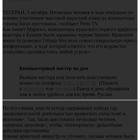
ТЕГЕРАН, 3 октября. Несколько человек в ходе операции по
поимке участников массовой вирусной атаки на компьютеры
страны были арестованы, сообщает Press TV.
Как пишет Mignews, компьютеры иранского первого ядерного
реактора в Бушере были заражены червем Stuxnet. Иранский
министр разведки Гейдар Мослехи созвал специальную пресс-
конференцию, в ходе которой отметил, что его ведомство
«способно противостоять любой угрозе».
Компьютерный мастер на дом
Вызвать мастера или получить консультацию
можно по телефону
8-963-136-57-40
(Пишите
в
WhatsApp
или
Telegram
) Выезд в день обращения
или в любое удобное для вас время. Руслан
По его словам, власти всегда одерживают победу гад
«разрушительной деятельностью вражеских спецслужб и
шпионов». Так, были арестованы несколько человек,
«ядерных шпионов», чтобы «блокировать» дальнейшие
действия противника.
Однако иранский министр не уточнил, сколько человек были