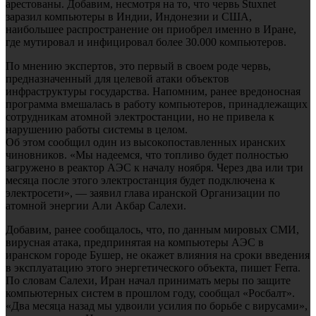
арестованы. Добавим, несмотря на то, что червь Stuxnet
заразил компьютеры в Индии, Индонезии и США,
наибольшее распространение он приобрел именно в Иране,
где мутировал и инфицировал более 30.000 компьютеров.
По мнению экспертов, это первый в своем роде червь,
предназначенный для целевой атаки объектов
инфраструктуры государства. Напомним, ранее вредоносная
программа вмешалась в работу компьютеров, принадлежащих
сотрудникам атомной электростанции, но не привела к
нарушению работы системы в целом.
Об этом сообщил один из высокопоставленных иранских
чиновников. «Мы надеемся, что топливо будет полностью
загружено в реактор АЭС к началу ноября. Через два или три
месяца после этого электростанция будет подключена к
электросети», — заявил глава иранской Организации по
атомной энергии Али Акбар Салехи.
Добавим, ранее сообщалось, что, по данным мировых СМИ,
вирусная атака, предпринятая на компьютеры АЭС в
иранском городе Бушер, не окажет влияния на сроки введения
в эксплуатацию этого энергетического объекта, пишет Ferra.
По словам Салехи, Иран начал принимать меры по защите
компьютерных систем в прошлом году, сообщал «Росбалт».
«Два месяца назад мы удвоили усилия по борьбе с вирусами»,