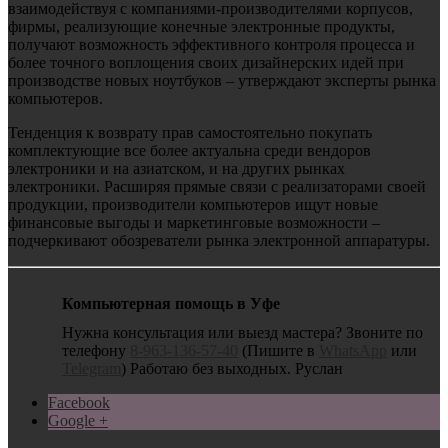
взаимодействуя с компаниями-производителями корпусов,
фирмы, реализующие конечные электронные продукты,
получают возможность эффективного контроля процесса и
более точного воплощения своих дизайнерских идей при
производстве новых ноутбуков – утверждают эксперты рынка
компьютеров.
Тенденция к возврату прав самостоятельно покупать
комплектующие все более актуальна среди вендоров
электроники и на азиатском, и на других рынках
электроники. Расширяя прямые связи с реализаторами своей
продукции, производители компьютеров ищут новые
финансовые выгоды и маркетинговые возможности –
подчеркивают обозреватели рынка электронной аппаратуры.
Компьютерная помощь в Уфе
Нужна консультация или выезд мастера? Звоните по
телефону
8-963-136-57-40
(Пишите в
WhatsApp
или
Telegram
) Работаю без выходных. Руслан
Facebook
Google +