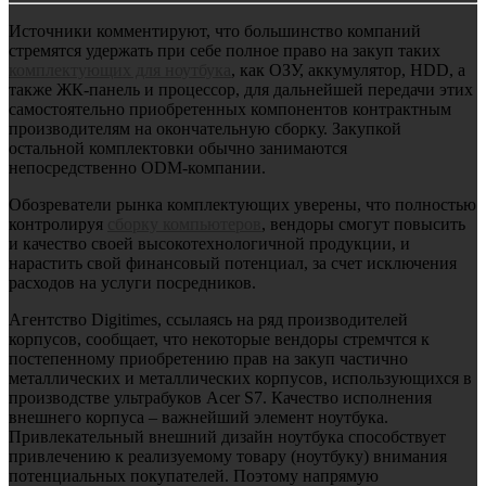
Источники комментируют, что большинство компаний
стремятся удержать при себе полное право на закуп таких
комплектующих для ноутбука
, как ОЗУ, аккумулятор, HDD, а
также ЖК-панель и процессор, для дальнейшей передачи этих
самостоятельно приобретенных компонентов контрактным
производителям на окончательную сборку. Закупкой
остальной комплектовки обычно занимаются
непосредственно ODM-компании.
Обозреватели рынка комплектующих уверены, что полностью
контролируя
сборку компьютеров
, вендоры смогут повысить
и качество своей высокотехнологичной продукции, и
нарастить свой финансовый потенциал, за счет исключения
расходов на услуги посредников.
Агентство Digitimes, ссылаясь на ряд производителей
корпусов, сообщает, что некоторые вендоры стремчтся к
постепенному приобретению прав на закуп частично
металлических и металлических корпусов, использующихся в
производстве ультрабуков Acer S7. Качество исполнения
внешнего корпуса – важнейший элемент ноутбука.
Привлекательный внешний дизайн ноутбука способствует
привлечению к реализуемому товару (ноутбуку) внимания
потенциальных покупателей. Поэтому напрямую