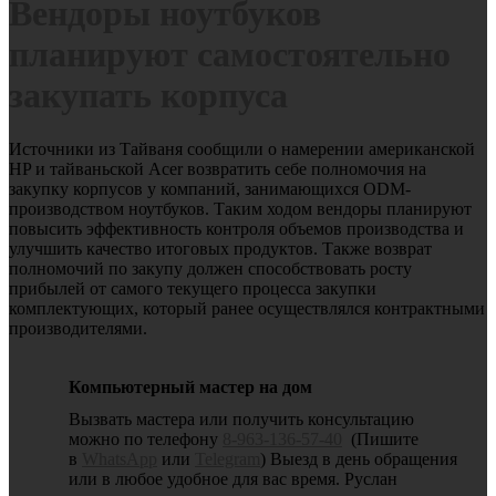
Вендоры ноутбуков
планируют самостоятельно
закупать корпуса
Источники из Тайваня сообщили о намерении американской
HP и тайваньской Acer возвратить себе полномочия на
закупку корпусов у компаний, занимающихся ODM-
производством ноутбуков. Таким ходом вендоры планируют
повысить эффективность контроля объемов производства и
улучшить качество итоговых продуктов.
Также возврат
полномочий по закупу должен способствовать росту
прибылей от самого текущего процесса закупки
комплектующих, который ранее осуществлялся контрактными
производителями.
Компьютерный мастер на дом
Вызвать мастера или получить консультацию
можно по телефону
8-963-136-57-40
(Пишите
в
WhatsApp
или
Telegram
) Выезд в день обращения
или в любое удобное для вас время. Руслан