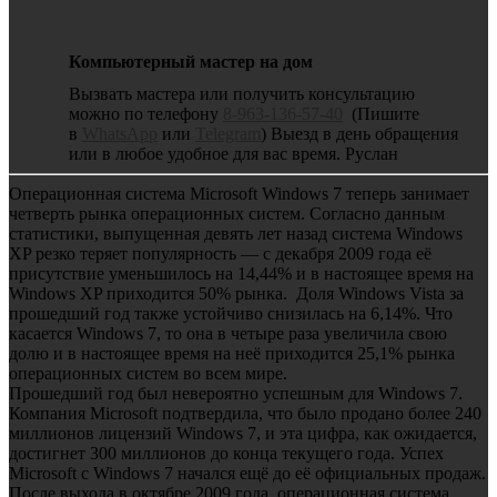
Компьютерный мастер на дом
Вызвать мастера или получить консультацию
можно по телефону
8-963-136-57-40
(Пишите
в
WhatsApp
или
Telegram
) Выезд в день обращения
или в любое удобное для вас время. Руслан
Операционная система Microsoft Windows 7 теперь занимает
четверть рынка операционных систем. Согласно данным
статистики, выпущенная девять лет назад система Windows
XP резко теряет популярность — с декабря 2009 года её
присутствие уменьшилось на 14,44% и в настоящее время на
Windows XP приходится 50% рынка. Доля Windows Vista за
прошедший год также устойчиво снизилась на 6,14%. Что
касается Windows 7, то она в четыре раза увеличила свою
долю и в настоящее время на неё приходится 25,1% рынка
операционных систем во всем мире.
Прошедший год был невероятно успешным для Windows 7.
Компания Microsoft подтвердила, что было продано более 240
миллионов лицензий Windows 7, и эта цифра, как ожидается,
достигнет 300 миллионов до конца текущего года. Успех
Microsoft с Windows 7 начался ещё до её официальных продаж.
После выхода в октябре 2009 года, операционная система