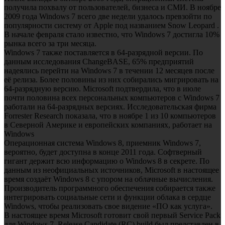
получила похвалу от пользователей, бизнеса и СМИ. В ноябре
2009 года Windows 7 всего две недели удалось превзойти по
популярности систему от Apple под названием Snow Leopard .
В начале февраля стало известно, что Windows 7 достигла 10%
рынка всего за три месяца.
Windows 7 также поставляется в 64-разрядной версии. По
данным исследования ChangeBASE, 65% предприятий
надеялись перейти на Windows 7 в течении 12 месяцев после
её релиза. Более половины из них собирались мигрировать на
64-разрядную версию. Microsoft подтвердила, что в июле
почти половина всех персональных компьютеров с Windows 7
работали на 64-разрядных версиях. Исследовательская фирма
Forrester Research показала, что в ноябре 1 из 10 компьютеров
в Северной Америке и европейских компаниях, работает на
Windows
Операционная система Windows 8, приемник Windows 7,
вероятно, будет доступна в конце 2011 года. Софтверный
гигант держит всю информацию о Windows 8 в секрете. По
данным из неофициальных источников, Microsoft в настоящее
время создаёт Windows 8 с упором на облачные вычисления.
Производитель программного обеспечения собирается также
интегрировать социальные сети и функции облака в сердце
Windows, чтобы реализовать свое видение «ПО как услуга».
В настоящее время Microsoft готовит свой первый Service Pack
для Windows 7. Release Candidate (RC) build был представлен в