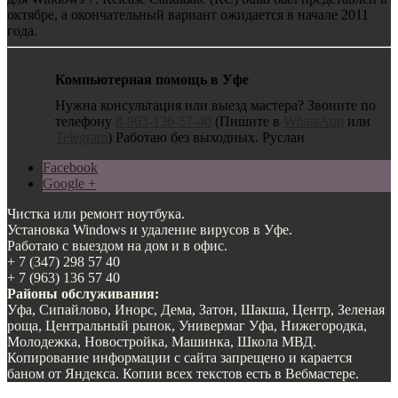
октябре, а окончательный вариант ожидается в начале 2011
года.
Компьютерная помощь в Уфе
Нужна консультация или выезд мастера? Звоните по
телефону
8-963-136-57-40
(Пишите в
WhatsApp
или
Telegram
) Работаю без выходных. Руслан
Facebook
Google +
Чистка или ремонт ноутбука.
Установка Windows и удаление вирусов в Уфе.
Работаю с выездом на дом и в офис.
+ 7 (347) 298 57 40
+ 7 (963) 136 57 40
Районы обслуживания:
Уфа, Сипайлово, Инорс, Дема, Затон, Шакша, Центр, Зеленая
роща, Центральный рынок, Универмаг Уфа, Нижегородка,
Молодежка, Новостройка, Машинка, Школа МВД.
Копирование информации с сайта запрещено и карается
баном от Яндекса. Копии всех текстов есть в Вебмастере.